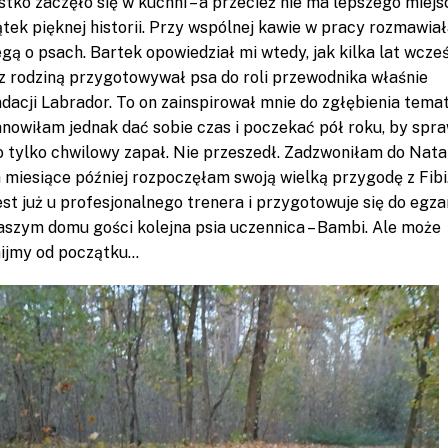
tko zaczęło się w kuchni – a przecież nie ma lepszego miejs
tek pięknej historii. Przy wspólnej kawie w pracy rozmawia
egą o psach. Bartek opowiedział mi wtedy, jak kilka lat wcześ
z rodziną przygotowywał psa do roli przewodnika właśnie
dacji Labrador. To on zainspirował mnie do zgłębienia temat
nowiłam jednak dać sobie czas i poczekać pół roku, by spra
o tylko chwilowy zapał. Nie przeszedł. Zadzwoniłam do Natali
 miesiące później rozpoczęłam swoją wielką przygodę z Fibi.
jest już u profesjonalnego trenera i przygotowuje się do egza
aszym domu gości kolejna psia uczennica – Bambi. Ale może
ijmy od początku…