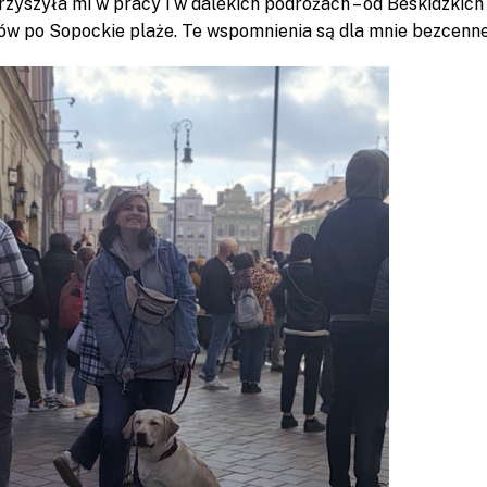
zyszyła mi w pracy i w dalekich podróżach – od Beskidzkich
ów po Sopockie plaże. Te wspomnienia są dla mnie bezcenne