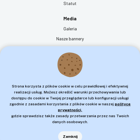
Statut
Media
Galeria
Nasze bannery
Film "dzień z życia psa przewodnika"
Kontakt
Fundacja na rzecz Osób Niewidomych Labrador - Pies Przewodnik
ul. Jana Spychalskiego 12
Strona korzysta z plików cookie w celu prawidłowej i efektywnej
61-543 Poznań
realizacji usług. Możesz określić warunki przechowywania lub
dostępu do cookie w Twojej przeglądarce lub konfiguracji usługi
tel:
573 444 488
zgodnie z zasadami korzystania z plików cookie w naszej
polityce
e-mail:
biuro@fundacja.labrador.pl
prywatności,
gdzie sprawdzisz także zasady przetwarzania przez nas Twoich
danych osobowych.
Znajdź nas na
Zamknij