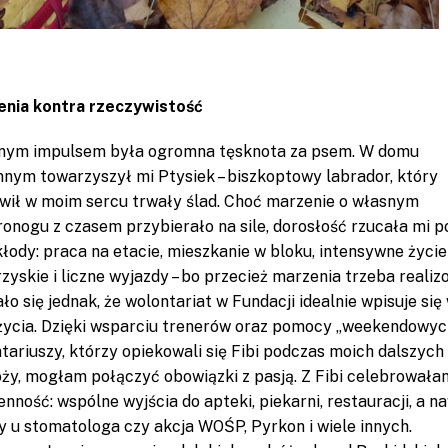
nia kontra rzeczywistość
nym impulsem była ogromna tęsknota za psem. W domu
nnym towarzyszył mi Ptysiek – biszkoptowy labrador, który
wił w moim sercu trwały ślad. Choć marzenie o własnym
onogu z czasem przybierało na sile, dorosłość rzucała mi p
kłody: praca na etacie, mieszkanie w bloku, intensywne życie
zyskie i liczne wyjazdy – bo przecież marzenia trzeba realiz
ło się jednak, że wolontariat w Fundacji idealnie wpisuje się
życia. Dzięki wsparciu trenerów oraz pomocy „weekendowyc
tariuszy, którzy opiekowali się Fibi podczas moich dalszych
ży, mogłam połączyć obowiązki z pasją. Z Fibi celebrowała
enność: wspólne wyjścia do apteki, piekarni, restauracji, a n
y u stomatologa czy akcja WOŚP, Pyrkon i wiele innych.