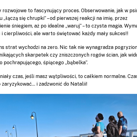
 rozwojowe to fascynujący proces. Obserwowanie, jak w ps
 „łączą się chrupki” – od pierwszej reakcji na imię, przez
ienie śniegiem, aż po idealne „waruj” – to czysta magia. Wy
 i cierpliwości, ale warto świętować każdy mały sukces!!
ns strat wychodzi na zero. Nic tak nie wynagradza pogryzio
znikających skarpetek czy zniszczonych rogów ścian, jak wid
o pochrapującego, śpiącego „bąbelka”.
iały czas, jeśli masz wątpliwości, to całkiem normalne. Cz
 zaryzykować… i zadzwonić do Natalii!