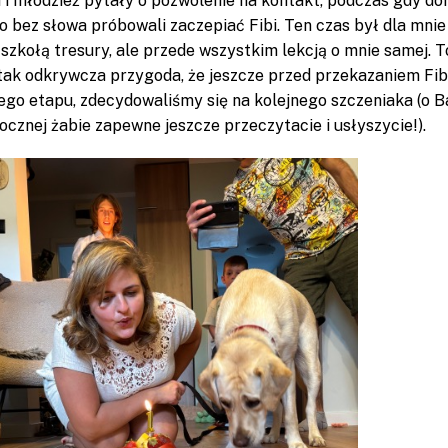
i i młodzież pytały o pozwolenie na kontakt, podczas gdy dor
o bez słowa próbowali zaczepiać Fibi. Ten czas był dla mnie
 szkołą tresury, ale przede wszystkim lekcją o mnie samej. T
tak odkrywcza przygoda, że jeszcze przed przekazaniem Fib
ego etapu, zdecydowaliśmy się na kolejnego szczeniaka (o B
kocznej żabie zapewne jeszcze przeczytacie i usłyszycie!).