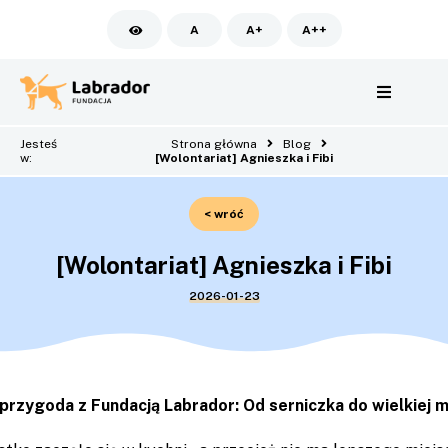
A
A+
A++
Jesteś
Strona główna
Blog
w:
[Wolontariat] Agnieszka i Fibi
< wróć
[Wolontariat] Agnieszka i Fibi
2026-01-23
przygoda z Fundacją Labrador: Od serniczka do wielkiej mi