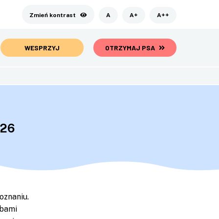
Zmień kontrast
A
A+
A++
WESPRZYJ
OTRZYMAJ PSA
026
oznaniu.
obami