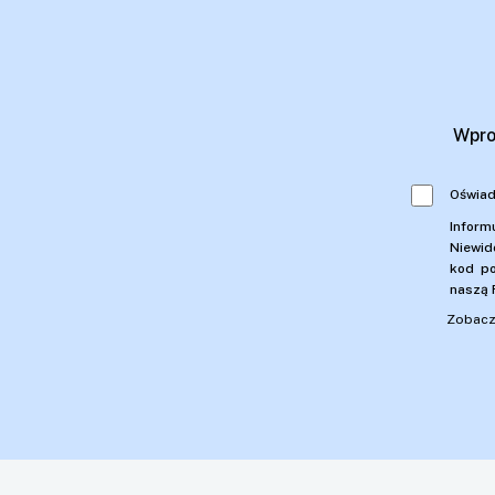
Wpro
Oświad
Inform
Niewid
kod po
naszą 
Zobacz