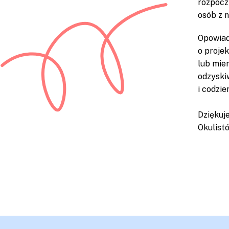
rozpocz
osób z 
Opowiad
o proje
lub mie
odzyski
i codzie
Dziękuj
Okulist