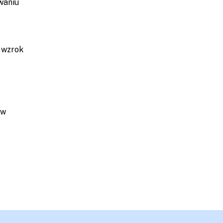
waniu
y wzrok
ów