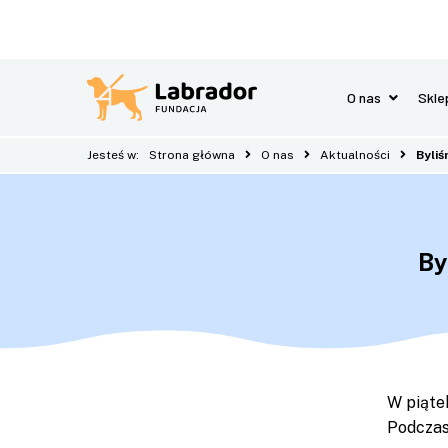
O nas
Skle
Jesteś w:
Strona główna
O nas
Aktualności
Byliś
By
W piąte
Podczas