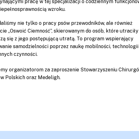
ynającymi pracę w tej specjalizacji o codziennym funkcjono
niepełnosprawnością wzroku.
aliśmy nie tylko o pracy psów przewodników, ale również
kcie „Oswoić Ciemność”, skierowanym do osób, które utracił
rzą się z jego postępującą utratą. To program wspierający
wanie samodzielności poprzez naukę mobilności, technologii
nnych czynności.
emy organizatorom za zaproszenie Stowarzyszeniu Chirurg
ów Polskich oraz Medeligh.