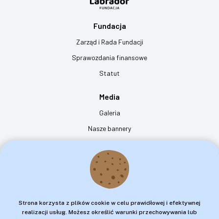
Fundacja
Zarząd i Rada Fundacji
Sprawozdania finansowe
Statut
Media
Galeria
Nasze bannery
Film "dzień z życia psa przewodnika"
Kontakt
Fundacja na rzecz Osób Niewidomych Labrador - Pies Przewodnik
ul. Jana Spychalskiego 12
Strona korzysta z plików cookie w celu prawidłowej i efektywnej
61-543 Poznań
realizacji usług. Możesz określić warunki przechowywania lub