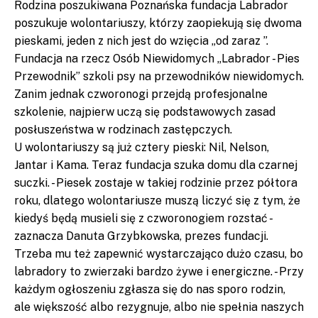
Rodzina poszukiwana Poznańska fundacja Labrador
poszukuje wolontariuszy, którzy zaopiekują się dwoma
pieskami, jeden z nich jest do wzięcia „od zaraz ”.
Fundacja na rzecz Osób Niewidomych „Labrador - Pies
Przewodnik” szkoli psy na przewodników niewidomych.
Zanim jednak czworonogi przejdą profesjonalne
szkolenie, najpierw uczą się podstawowych zasad
posłuszeństwa w rodzinach zastępczych.
U wolontariuszy są już cztery pieski: Nil, Nelson,
Jantar i Kama. Teraz fundacja szuka domu dla czarnej
suczki. - Piesek zostaje w takiej rodzinie przez półtora
roku, dlatego wolontariusze muszą liczyć się z tym, że
kiedyś będą musieli się z czworonogiem rozstać -
zaznacza Danuta Grzybkowska, prezes fundacji.
Trzeba mu też zapewnić wystarczająco dużo czasu, bo
labradory to zwierzaki bardzo żywe i energiczne. - Przy
każdym ogłoszeniu zgłasza się do nas sporo rodzin,
ale większość albo rezygnuje, albo nie spełnia naszych