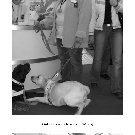
Gabi Prus-instruktor z Westą